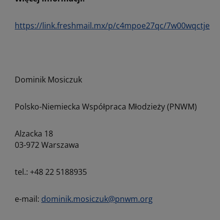
https://link.freshmail.mx/p/c4mpoe27qc/7w00wqctje
Dominik Mosiczuk
Polsko-Niemiecka Współpraca Młodzieży (PNWM)
Alzacka 18
03-972 Warszawa
tel.: +48 22 5188935
e-mail:
dominik.mosiczuk@pnwm.org