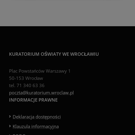
KURATORIUM OŚWIATY WE WROCŁAWIU
Plac Powstańców Warszawy 1
50-153 Wrocław
tel. 71 340 63 36
poczta@kuratorium.wroclaw.pl
INFORMACJE PRAWNE
Deklaracja dostępności
Klauzula informacyjna